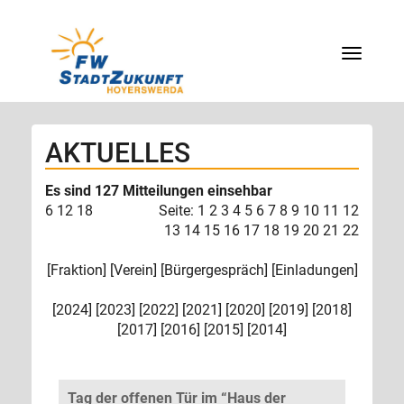
Menü
AKTUELLES
Es sind 127 Mitteilungen einsehbar
6
12
18
Seite:
1
2
3
4
5
6
7
8
9
10
11
12
13
14
15
16
17
18
19
20
21
22
[
Fraktion
] [
Verein
] [
Bürgergespräch
] [
Einladungen
]
[
2024
] [
2023
] [
2022
] [
2021
] [
2020
] [
2019
] [
2018
]
[
2017
] [
2016
] [
2015
] [
2014
]
Tag der offenen Tür im “Haus der