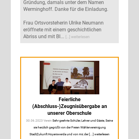
Gründung, damals unter dem Namen
Werminghoff. Danke für die Einladung.
Frau Ortsvorsteherin Ulrike Neumann
eröffnete mit einem geschichtlichen
Abriss und mit Bl...
[...] weiterlesen
Feierliche
(Abschluss-)Zeugnisübergabe an
unserer Oberschule
30.06.2023 Verein
Sehr geehrte Schüler, Lehrer und Gäste, Seine
sie herzlich gegrüßt von der Freien Wählervereinigung
StadtZukunft Hoyerswerda und von mir, der [...] weiterlesen