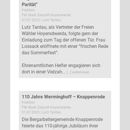
Parität”
Fraktion
FW Stadt Zukunft Hoyerswerda
07.07.2023 | Lutz Tantau
Lutz Tantau, als Vertreter der Freien
Wähler Hoyersdwerda, folgte gern der
Einladung zum Tag der offenen Tür. Frau
Lossack eröffnete mit einer “frischen Rede
das Sommerfest”.
Ehrenamtlichen Helfer engagieren sich
dort in einer Vielzah...
[...] weiterlesen
110 Jahre Werminghoff – Knappenrode
Fraktion
FW Stadt Zukunft Hoyerswerda
01.07.2023 | Lutz Tantau
Die Bergarbeitergemeinde Knappenrode
feierte das 110-jährige Jubiläum ihrer