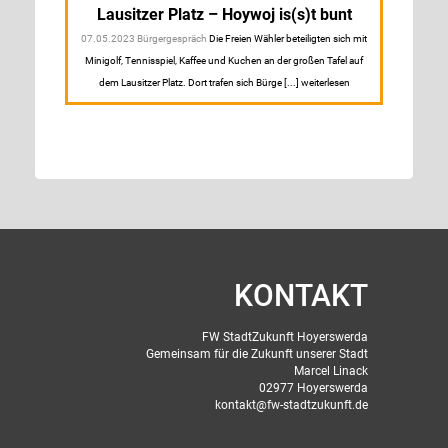
Lausitzer Platz – Hoywoj is(s)t bunt
07.05.2023 Bürgergespräch
Die Freien Wähler beteiligten sich mit
Minigolf, Tennisspiel, Kaffee und Kuchen an der großen Tafel auf
dem Lausitzer Platz. Dort trafen sich Bürge [...] weiterlesen
KONTAKT
FW StadtZukunft Hoyerswerda
Gemeinsam für die Zukunft unserer Stadt
Marcel Linack
02977 Hoyerswerda
kontakt@fw-stadtzukunft.de