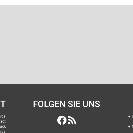
T
FOLGEN SIE UNS
erda
▼ I
tadt
nack
▼ M
rda