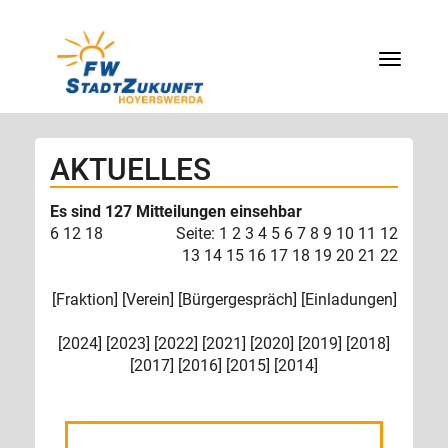
Menü
AKTUELLES
Es sind 127 Mitteilungen einsehbar
6
12
18
Seite:
1
2
3
4
5
6
7
8
9
10
11
12
13
14
15
16
17
18
19
20
21
22
[
Fraktion
] [
Verein
] [
Bürgergespräch
] [
Einladungen
]
[
2024
] [
2023
] [
2022
] [
2021
] [
2020
] [
2019
] [
2018
]
[
2017
] [
2016
] [
2015
] [
2014
]