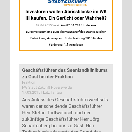
Investoren wollen Abrissblöcke im WK
III kaufen. Ein Gerücht oder Wahrheit?
02.04.2015 Verein
Am 07.04.2015 findet eine
Bürgerversammlung zum Thema Entwurf des Städtebaulichen
Entwicklungskonzeptes – Fortschreibung 2015 für das
Fördergebi [...] weiterlesen
Geschäftsführer des Seenlandklinikums
zu Gast bei der Fraktion
Fraktion
FW Stadt Zukunft Hoyerswerda
17.03.2015 | Lutz Tantau
Aus Anlass des Geschäftsführerwechsels
waren der scheidende Geschäftsführer
Herr Stefan Todtwalusch und der
zukünftige Geschäftsführer Herr Jörg
Scharfenberg bei uns zu Gast. Herr