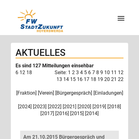
Menü
AKTUELLES
Es sind 127 Mitteilungen einsehbar
6
12
18
Seite:
1
2
3
4
5
6
7
8
9
10
11
12
13
14
15
16
17
18
19
20
21
22
[
Fraktion
] [
Verein
] [
Bürgergespräch
] [
Einladungen
]
[
2024
] [
2023
] [
2022
] [
2021
] [
2020
] [
2019
] [
2018
]
[
2017
] [
2016
] [
2015
] [
2014
]
Am 21.10.2015 Bürgergespräch und